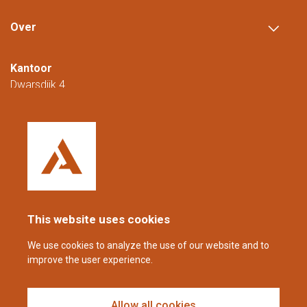
Over
Kantoor
Dwarsdijk 4
5705 DM Helmond
Nederland
+31 (0)88 23 42 200
Bereikbaar van maandag t/m vrijdag van
08.00 tot 16.00 uur (CET/CEST).
This website uses cookies
coppens@alltech.com
We use cookies to analyze the use of our website and to
improve the user experience.
Follow us
Allow all cookies