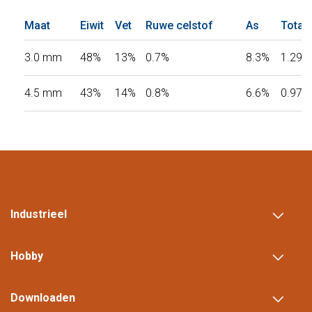
Maat
Eiwit
Vet
Ruwe celstof
As
Totaal
3.0 mm
48%
13%
0.7%
8.3%
1.29%
4.5 mm
43%
14%
0.8%
6.6%
0.97%
Industrieel
Hobby
Downloaden