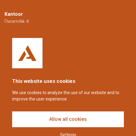
Kantoor
Dwarsdijk 4
5705 DM Helmond
Nederland
+31 (0)88 23 42 200
Bereikbaar van maandag t/m vrijdag van
08.00 tot 16.00 uur (CET/CEST).
This website uses cookies
coppens@alltech.com
We use cookies to analyze the use of our website and to
improve the user experience.
Follow us
Allow all cookies
Settings