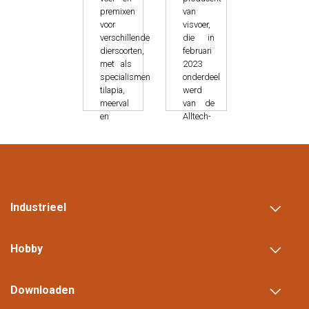
premixen
van
voor
visvoer,
verschillende
die in
diersoorten,
februari
met als
2023
specialismen
onderdeel
tilapia,
werd
meerval
van de
en
Alltech-
garnalen.
familie.
Ze zijn
pionier
LEES
in
MEER
milieuvriendelijk
voer
Industrieel
voor de
Oostzee.
Hobby
LEES
MEER
Downloaden