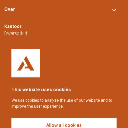
Over
Kantoor
Dwarsdijk 4
5705 DM Helmond
Nederland
+31 (0)88 23 42 200
Bereikbaar van maandag t/m vrijdag van
08.00 tot 16.00 uur (CET/CEST).
This website uses cookies
coppens@alltech.com
We use cookies to analyze the use of our website and to
improve the user experience.
Follow us
Allow all cookies