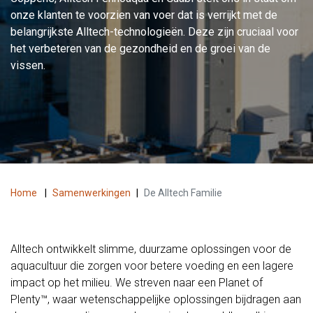
onze klanten te voorzien van voer dat is verrijkt met de
belangrijkste Alltech-technologieën. Deze zijn cruciaal voor
het verbeteren van de gezondheid en de groei van de
vissen.
Home
|
Samenwerkingen
|
De Alltech Familie
Alltech ontwikkelt slimme, duurzame oplossingen voor de
aquacultuur die zorgen voor betere voeding en een lagere
impact op het milieu. We streven naar een Planet of
Plenty™, waar wetenschappelijke oplossingen bijdragen aan