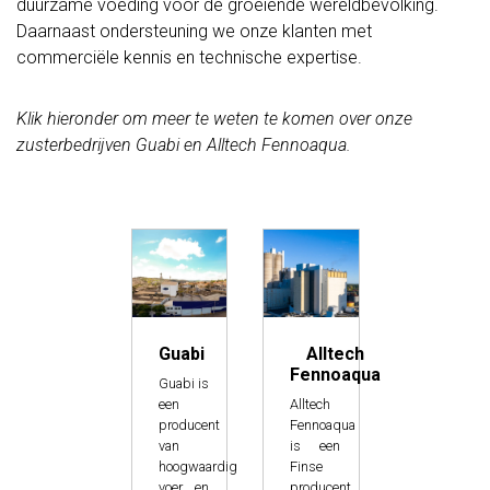
duurzame voeding voor de groeiende wereldbevolking.
Daarnaast ondersteuning we onze klanten met
commerciële kennis en technische expertise.
Klik hieronder om meer te weten te komen over onze
zusterbedrijven Guabi en Alltech Fennoaqua.
Guabi
Alltech
Fennoaqua
Guabi is
een
Alltech
producent
Fennoaqua
van
is een
hoogwaardig
Finse
voer en
producent