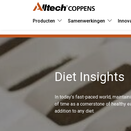
Producten
Samenwerkingen
Innov
Diet Insights
In today’s fast-paced world, maintain
of time as a cornerstone of healthy eat
addition to any diet.