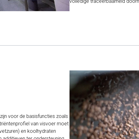
volledige traceerbaarheid door
zijn voor de basisfuncties zoals
triëntenprofiel van visvoer moet
vetzuren) en koolhydraten
n additieven ter ondersteuning