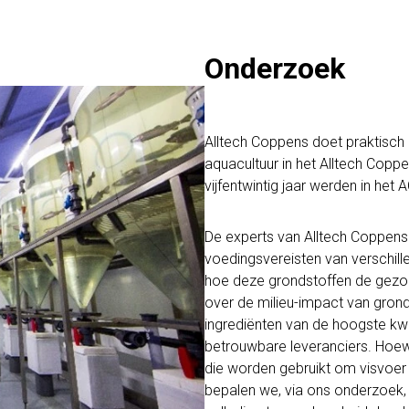
Onderzoek
Alltech Coppens doet praktisch
aquacultuur in het Alltech Copp
vijfentwintig jaar werden in het
De experts van Alltech Coppens
voedingsvereisten van verschill
hoe deze grondstoffen de gezon
over de milieu-impact van grond
ingrediënten van de hoogste kwa
betrouwbare leveranciers. Hoewe
die worden gebruikt om visvoer 
bepalen we, via ons onderzoek, 