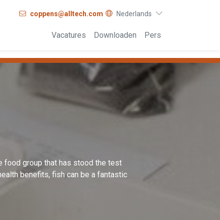
coppens@alltech.com
Nederlands
Vacatures
Downloaden
Pers
ne food group that has stood the test
health benefits, fish can be a fantastic