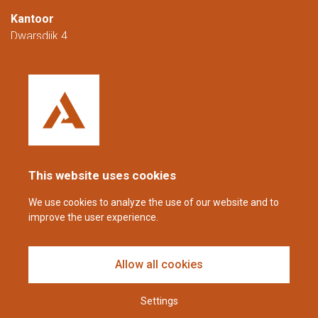
Kantoor
Dwarsdijk 4
5705 DM Helmond
Nederland
+31 (0)88 23 42 200
Bereikbaar van maandag t/m vrijdag van
08.00 tot 16.00 uur (CET/CEST).
This website uses cookies
coppens@alltech.com
We use cookies to analyze the use of our website and to
improve the user experience.
Follow us
Allow all cookies
Settings
Disclaimer en privacyverklaring