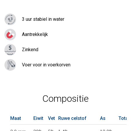
3 uur stabiel in water
Aantrekkelijk
Zinkend
Voer voor in voerkorven
Compositie
Maat
Eiwit
Vet
Ruwe celstof
As
Totaa