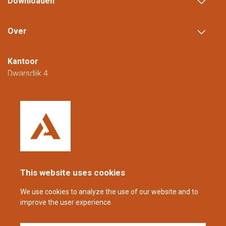
Downloaden
Over
Kantoor
Dwarsdijk 4
5705 DM Helmond
Nederland
+31 (0)88 23 42 200
Bereikbaar van maandag t/m vrijdag van
08.00 tot 16.00 uur (CET/CEST).
This website uses cookies
coppens@alltech.com
We use cookies to analyze the use of our website and to
improve the user experience.
Follow us