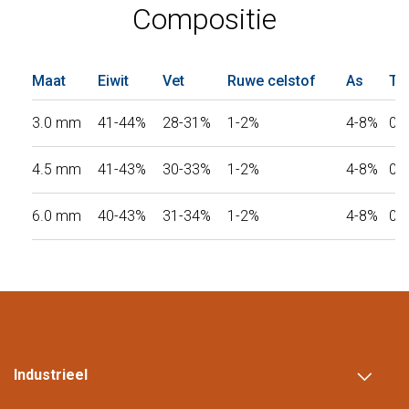
Compositie
Maat
Eiwit
Vet
Ruwe celstof
As
To
3.0 mm
41-44%
28-31%
1-2%
4-8%
0.
4.5 mm
41-43%
30-33%
1-2%
4-8%
0.
6.0 mm
40-43%
31-34%
1-2%
4-8%
0.
Industrieel