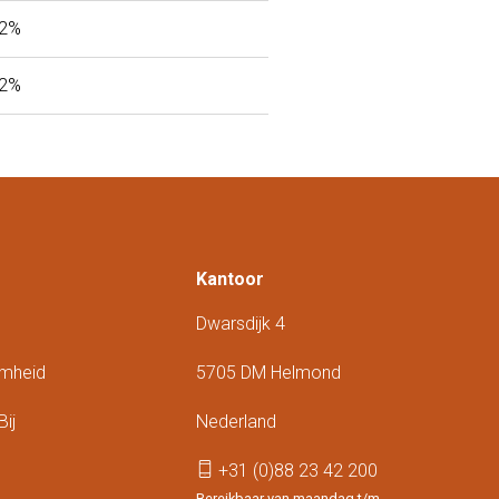
42%
42%
Kantoor
Dwarsdijk 4
mheid
5705 DM Helmond
ij
Nederland
+31 (0)88 23 42 200
Bereikbaar van maandag t/m