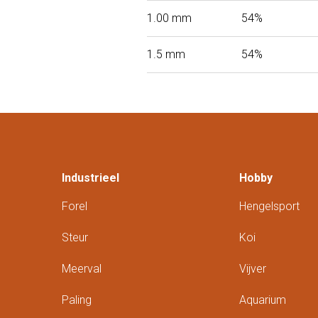
1.00 mm
54%
1.5 mm
54%
Industrieel
Hobby
Forel
Hengelsport
Steur
Koi
Meerval
Vijver
Paling
Aquarium