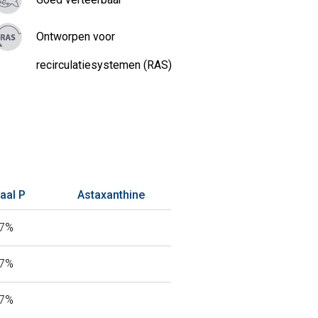
Ontworpen voor
recirculatiesystemen (RAS)
aal P
Astaxanthine
77%
77%
77%