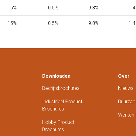
15%
0.5%
9.8%
1.
15%
0.5%
9.8%
1.
Downloaden
Over
Bedrijfsbrochures
Nieuws
Industrieel Product
Duurzaa
Brochures
Werken B
Hobby Product
Brochures