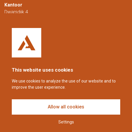
Kantoor
Dwarsdijk 4
5705 DM Helmond
Nederland
+31 (0)88 23 42 200
Bereikbaar van maandag t/m vrijdag van
08.00 tot 16.00 uur (CET/CEST).
This website uses cookies
coppens@alltech.com
We use cookies to analyze the use of our website and to
improve the user experience.
Follow us
Allow all cookies
Settings
Disclaimer en privacyverklaring