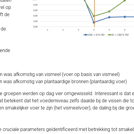
ltaten
el op
ft de
 de
lende
n was afkomstig van vismeel (voer op basis van vismeel)
n was afkomstig van plantaardige bronnen (plantaardig voer)
 groepen werden op dag vier omgewisseld. Interessant is dat 
at betekent dat het voederniveau zelfs daalde bij de vissen die t
akelijker voer te zijn (het vismeelvoer); de daling bij die groe
cruciale parameters geïdentificeerd met betrekking tot smakeli