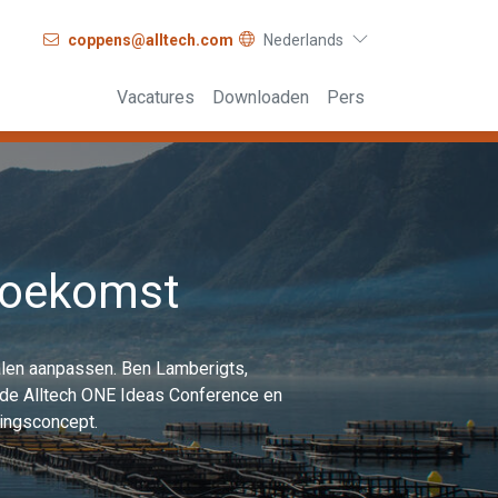
coppens@alltech.com
Nederlands
Vacatures
Downloaden
Pers
toekomst
nalen aanpassen. Ben Lamberigts,
p de Alltech ONE Ideas Conference en
dingsconcept.