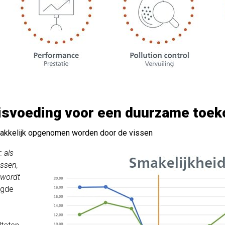
 visvoeding voor een duurzame toe
makkelijk opgenomen worden door de vissen
: als
issen,
 wordt
egde