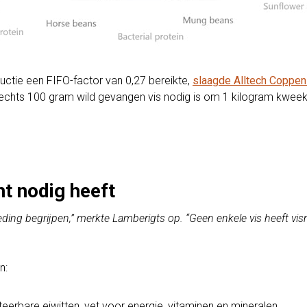
uctie een FIFO-factor van 0,27 bereikte,
slaagde Alltech Coppens
lechts 100 gram wild gevangen vis nodig is om 1 kilogram kweekv
ht nodig heeft
ding begrijpen,” merkte Lamberigts op. “Geen enkele vis heeft vis
n:
rteerbare eiwitten, vet voor energie, vitaminen en mineralen