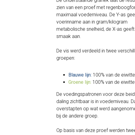
De onderstaande grafiek laat de resu
zien van een proef met regenboogfor
maximaal voederniveau. De Y-as gee
voerinname aan in gram/kilogram
metabolische snelheid, de X-as geeft
smaak aan.
De vis werd verdeeld in twee verschil
groepen:
Blauwe lijn:
100% van de eiwitte
Groene lijn:
100% van de eiwitte
De voedingspatronen voor deze beide
daling zichtbaar is in voederniveau. D
overstapten op wat werd aangenomen sm
bij de andere groep.
Op basis van deze proef werden twee 