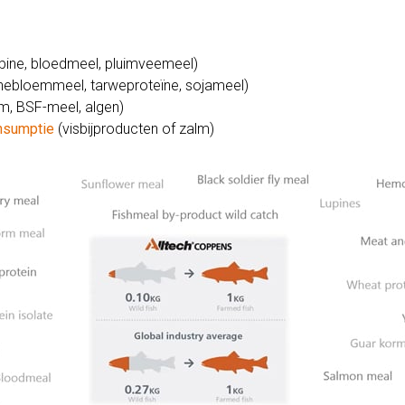
ine, bloedmeel, pluimveemeel)
ebloemmeel, tarweproteïne, sojameel)
, BSF-meel, algen)
onsumptie
(visbijproducten of zalm)