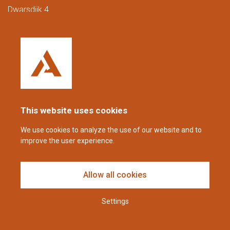
Dwarsdijk 4
5705 DM Helmond
Nederland
+31 (0)88 23 42 200
Bereikbaar van maandag t/m vrijdag van
08.00 tot 16.00 uur (CET/CEST).
This website uses cookies
coppens@alltech.com
We use cookies to analyze the use of our website and to
improve the user experience.
Follow us
Allow all cookies
Settings
Disclaimer en privacyverklaring