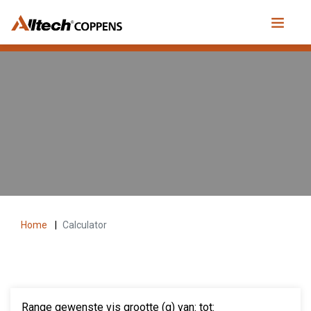
Home
|
Calculator
Range gewenste vis grootte (g) van: tot: