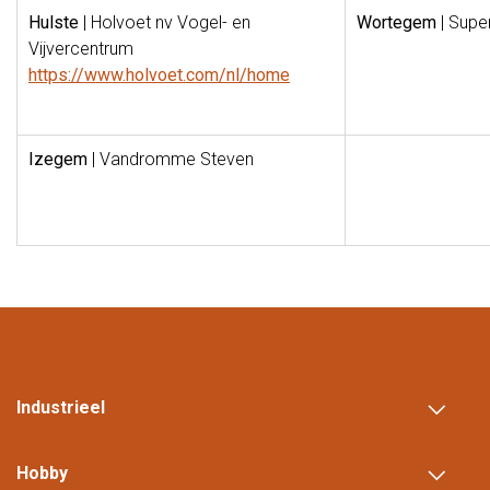
Hulste
| Holvoet nv Vogel- en
Wortegem
| Supe
Vijvercentrum
https://www.holvoet.com/nl/home
Izegem
| Vandromme Steven
Industrieel
Hobby