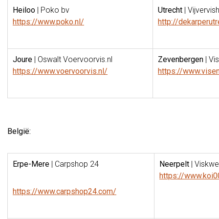
Heiloo
| Poko bv
Utrecht
| Vijvervi
https://www.poko.nl/
http://dekarperutr
Joure
| Oswalt Voervoorvis.nl
Zevenbergen
| Vi
https://www.voervoorvis.nl/
https://www.visenv
België:
Erpe-Mere
| Carpshop 24
Neerpelt
| Viskwek
https://www.koi0
https://www.carpshop24.com/