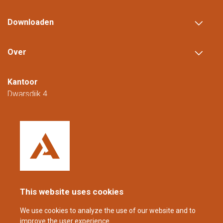
Downloaden
Over
Kantoor
Dwarsdijk 4
5705 DM Helmond
Nederland
+31 (0)88 23 42 200
Bereikbaar van maandag t/m vrijdag van
08.00 tot 16.00 uur (CET/CEST).
This website uses cookies
coppens@alltech.com
We use cookies to analyze the use of our website and to
improve the user experience.