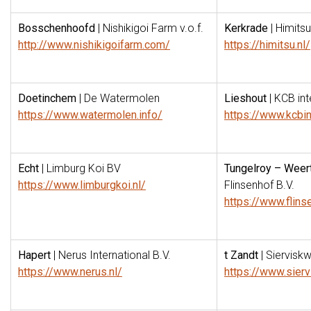
Bosschenhoofd
| Nishikigoi Farm v.o.f.
Kerkrade
| Himits
http://www.nishikigoifarm.com/
https://himitsu.nl/
Doetinchem
| De Watermolen
Lieshout
| KCB int
https://www.watermolen.info/
https://www.kcbin
Echt
| Limburg Koi BV
Tungelroy – Weer
https://www.limburgkoi.nl/
Flinsenhof B.V.
https://www.flins
Hapert
| Nerus International B.V.
t Zandt
| Siervisk
https://www.nerus.nl/
https://www.sierv