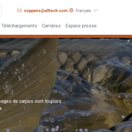
coppens@alltech.com
français
Téléchargements
Carrières
Espace presse
evages de carpes sont toujours
x.