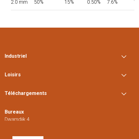
2.0 mm
50%
15%
0.50%
7.6%
1
Industriel
Loisirs
Téléchargements
Bureaux
Dwarsdijk 4
5705 DM Helmond