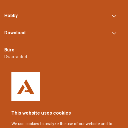
Hobby
Download
Büro
Dwarsdijk 4
5705 DM Helmond
Niederlande
+31 (0)88 23 42 200
Erreichbar von Montag bis Freitag von
08:00 bis 16:00 Uhr (CET/CEST).
This website uses cookies
coppens@alltech.com
We use cookies to analyze the use of our website and to