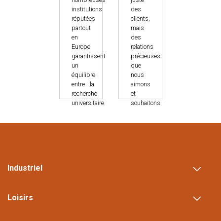
institutions
des
réputées
clients,
partout
mais
en
des
Europe
relations
garantissent
précieuses
un
que
équilibre
nous
entre la
aimons
recherche
et
universitaire
souhaitons
à long
récompenser.
terme et
Nous
les
cultivons
projets
des
pratiques
liens
à court
solides
Industriel
terme.
pour
accomplir
ensemble
LIRE
de
Loisirs
LA
grandes
SUITE
choses..