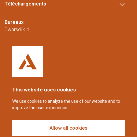
Téléchargements
LIRE
LA
SUITE
Bureaux
Dwarsdijk 4
5705 DM Helmond
Pays-Bas
+31 (0)88 23 42 200
Joignable du lundi au vendredi de 08h00 à
16h00 (CET/CEST).
This website uses cookies
coppens@alltech.com
We use cookies to analyze the use of our website and to
improve the user experience.
Follow us
Allow all cookies