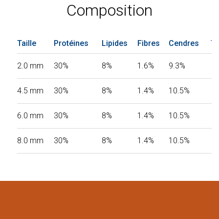
Composition
Taille
Protéines
Lipides
Fibres
Cendres
To
2.0 mm
30%
8%
1.6%
9.3%
4.5 mm
30%
8%
1.4%
10.5%
6.0 mm
30%
8%
1.4%
10.5%
8.0 mm
30%
8%
1.4%
10.5%