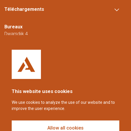
Téléchargements
Bureaux
Dwarsdijk 4
5705 DM Helmond
Pays-Bas
+31 (0)88 23 42 200
Joignable du lundi au vendredi de 08h00 à
16h00 (CET/CEST).
This website uses cookies
coppens@alltech.com
We use cookies to analyze the use of our website and to
improve the user experience.
Follow us
Allow all cookies