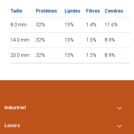
Taille
Protéines
Lipides
Fibres
Cendres
T
8.0 mm
32%
15%
1.4%
11.6%
14.0 mm
32%
15%
1.5%
8.9%
20.0 mm
32%
15%
1.5%
8.9%
Industriel
Loisirs