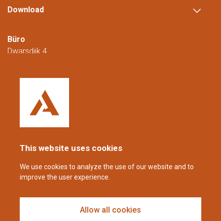
Download
Büro
Dwarsdijk 4
5705 DM Helmond
Niederlande
+31 (0)88 23 42 200
Erreichbar von Montag bis Freitag von
08:00 bis 16:00 Uhr (CET/CEST).
This website uses cookies
coppens@alltech.com
We use cookies to analyze the use of our website and to
improve the user experience.
Follow us
Allow all cookies