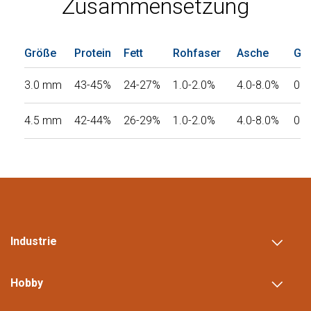
Zusammensetzung
Größe
Protein
Fett
Rohfaser
Asche
Ge
3.0 mm
43-45%
24-27%
1.0-2.0%
4.0-8.0%
0.
4.5 mm
42-44%
26-29%
1.0-2.0%
4.0-8.0%
0.
Industrie
Hobby