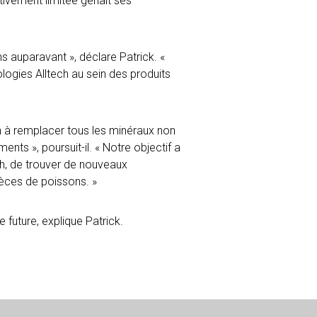
tivement limitée gênait ses
s auparavant », déclare Patrick. «
logies Alltech au sein des produits
on à remplacer tous les minéraux non
nts », poursuit-il. « Notre objectif a
ech, de trouver de nouveaux
èces de poissons. »
 future, explique Patrick.