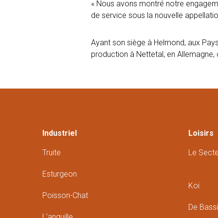
« Nous avons montré notre engagement
de service sous la nouvelle appellati
Ayant son siège à Helmond, aux Pays-
production à Nettetal, en Allemagne, 
Industriel
Loisirs
Truite
Le Sect
Esturgeon
Koi
Poisson-Chat
De Bass
L’anguille