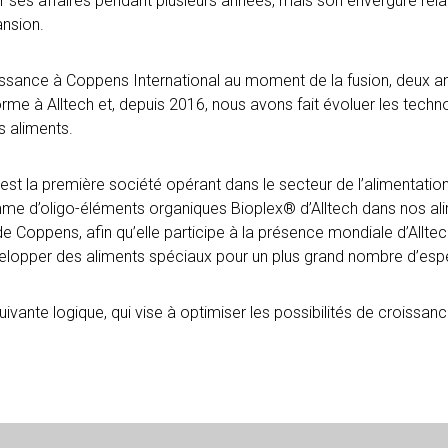
r ses affaires pendant plusieurs années, mais son envergure rela
ansion.
oissance à Coppens International au moment de la fusion, deux an
me à Alltech et, depuis 2016, nous avons fait évoluer les techno
s aliments.
s est la première société opérant dans le secteur de l’alimentati
mme d’oligo-éléments organiques Bioplex® d’Alltech dans nos alime
 de Coppens, afin qu’elle participe à la présence mondiale d’Allt
lopper des aliments spéciaux pour un plus grand nombre d’esp
ante logique, qui vise à optimiser les possibilités de croissance