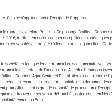
hec. Cela ne s’applique pas à l’équipe de Coppens.
r le marché », déclare Patrick. « Ce passage à Alltech Coppens 
puis 2016, mettant en commun leurs compétences spécifiques po
ières nouveautés en matière d’aliments pour l’aquaculture. Cett
 la société en tant que leader mondial en solutions nutritives pou
èle mondiale du secteur de l’aquaculture. Alltech a beaucoup in
’Alltech Coppens Aqua Centre et l'installation d'une troisième lign
ent nécessaires non seulement pour satisfaire la demande des c
nt pour offrir une plus grande capacité de production à l’équip
’équipe de trouver de nouveaux débouchés, notamment en Norvège
ariat intéressant au Brésil.