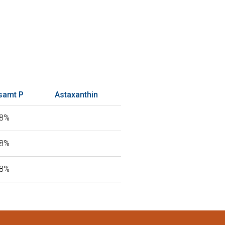
samt P
Astaxanthin
98%
98%
98%