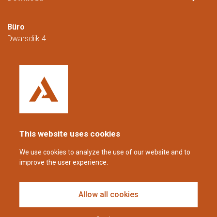
Büro
Dwarsdijk 4
5705 DM Helmond
Niederlande
+31 (0)88 23 42 200
Erreichbar von Montag bis Freitag von
08:00 bis 16:00 Uhr (CET/CEST).
This website uses cookies
coppens@alltech.com
We use cookies to analyze the use of our website and to
improve the user experience.
Follow us
Allow all cookies