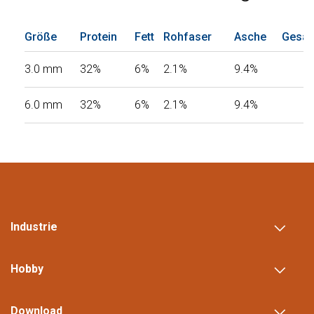
Größe
Protein
Fett
Rohfaser
Asche
Gesam
3.0 mm
32%
6%
2.1%
9.4%
6.0 mm
32%
6%
2.1%
9.4%
Industrie
Hobby
Download