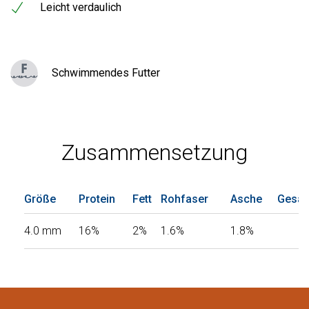
Leicht verdaulich
Schwimmendes Futter
Zusammensetzung
Größe
Protein
Fett
Rohfaser
Asche
Gesam
4.0 mm
16%
2%
1.6%
1.8%