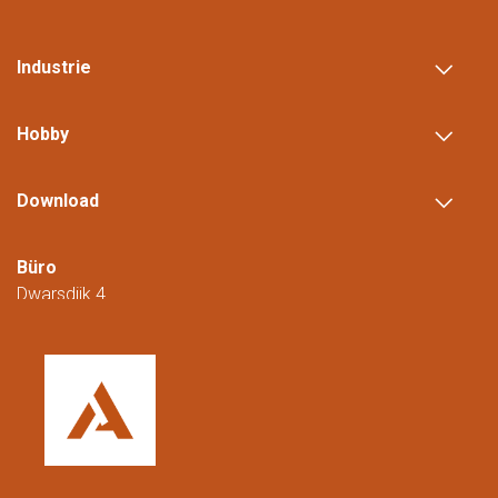
Industrie
Hobby
Download
Büro
Dwarsdijk 4
5705 DM Helmond
Niederlande
+31 (0)88 23 42 200
Erreichbar von Montag bis Freitag von
08:00 bis 16:00 Uhr (CET/CEST).