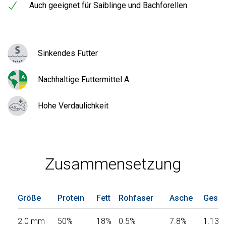
Auch geeignet für Saiblinge und Bachforellen
Sinkendes Futter
Nachhaltige Futtermittel A
Hohe Verdaulichkeit
Zusammensetzung
Größe
Protein
Fett
Rohfaser
Asche
Gesam
2.0 mm
50%
18%
0.5%
7.8%
1.13%