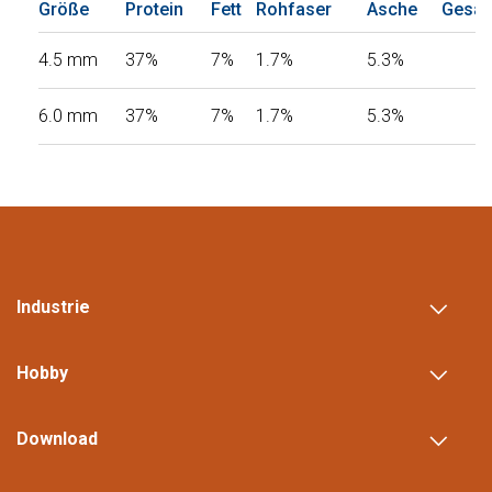
Größe
Protein
Fett
Rohfaser
Asche
Gesam
4.5 mm
37%
7%
1.7%
5.3%
6.0 mm
37%
7%
1.7%
5.3%
Industrie
Hobby
Download