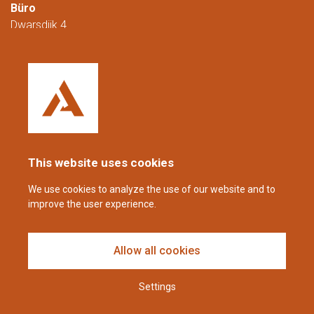
Büro
Dwarsdijk 4
5705 DM Helmond
Niederlande
+31 (0)88 23 42 200
Erreichbar von Montag bis Freitag von
08:00 bis 16:00 Uhr (CET/CEST).
This website uses cookies
coppens@alltech.com
We use cookies to analyze the use of our website and to
improve the user experience.
Follow us
Allow all cookies
Settings
Haftungsausschluss und Datenschutzerklärung
| Impressum