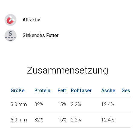
Attraktiv
Sinkendes Futter
Zusammensetzung
Größe
Protein
Fett
Rohfaser
Asche
Gesam
3.0 mm
32%
15%
2.2%
12.4%
6.0 mm
32%
15%
2.2%
12.4%