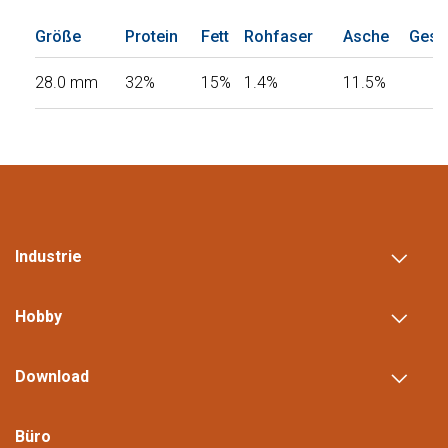
Größe
Protein
Fett
Rohfaser
Asche
Gesa
28.0 mm
32%
15%
1.4%
11.5%
Industrie
Hobby
Download
Büro