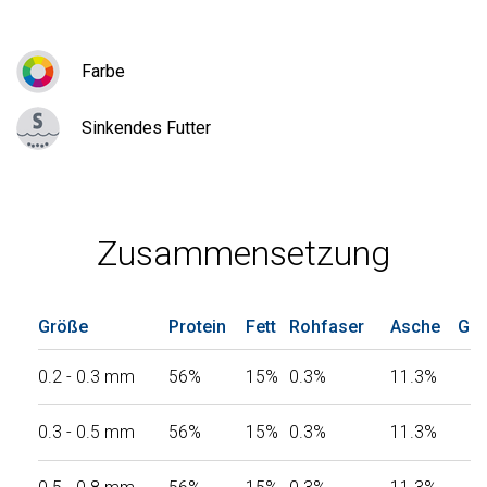
Farbe
Sinkendes Futter
Zusammensetzung
Größe
Protein
Fett
Rohfaser
Asche
Ges
0.2 - 0.3 mm
56%
15%
0.3%
11.3%
0.3 - 0.5 mm
56%
15%
0.3%
11.3%