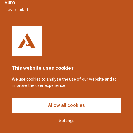
Büro
Dwarsdijk 4
5705 DM Helmond
Niederlande
+31 (0)88 23 42 200
Erreichbar von Montag bis Freitag von
08:00 bis 16:00 Uhr (CET/CEST).
This website uses cookies
coppens@alltech.com
We use cookies to analyze the use of our website and to
improve the user experience.
Follow us
Allow all cookies
Settings
Haftungsausschluss und Datenschutzerklärung
| Impressum