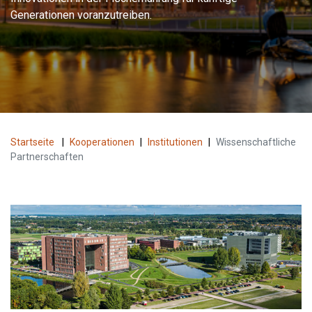
Generationen voranzutreiben.
Startseite
|
Kooperationen
|
Institutionen
|
Wissenschaftliche
Partnerschaften