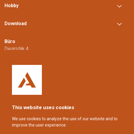
Hobby
Download
Büro
Dwarsdijk 4
5705 DM Helmond
Niederlande
+31 (0)88 23 42 200
Erreichbar von Montag bis Freitag von
08:00 bis 16:00 Uhr (CET/CEST).
This website uses cookies
coppens@alltech.com
We use cookies to analyze the use of our website and to
improve the user experience.
Follow us