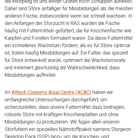
die knorpelig ist und weder Gräten noch Schuppen aufweist.
Daher sind Störe anfälliger für Missbildungen als die meisten
anderen Fische, insbesondere wenn sie schnell wachsen. In
den Anfängen der Störzucht in RAS wurden die Fische
häufig mit Futtermitteln gefüttert, die für Knochenfische wie
Karpfen und Forellen formuliert waren. Da diese Futtermittel
ein schnelleres Wachstum fördern, als es für Störe optimal
ist, traten häufig Missbildungen auf. Ein Futter, das speziell
für Störe entwickelt wurde, optimiert die Wachstumsrate
und minimiert gleichzeitig die Wahrscheinlichkeit, dass
Missbildungen auftreten.
Im
Alltech Coppens Aqua Centre (ACAC)
haben wir
umfangreiche Untersuchungen durchgeführt, um
sicherzustellen, dass unsere Futtermittel dazu beitragen,
robuste Störe mit kräftigen Knochenplatten und ohne
Missbildungen zu produzieren. Wir fügen allen unseren
Störfuttern ein spezielles Nährstoffpaket namens Sturgeon
Skeleton Pack (SSP) hinzu, um die Knochen- und