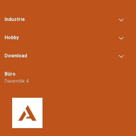
Industrie
Hobby
Download
Büro
Dwarsdijk 4
5705 DM Helmond
Niederlande
+31 (0)88 23 42 200
Erreichbar von Montag bis Freitag von
08:00 bis 16:00 Uhr (CET/CEST).