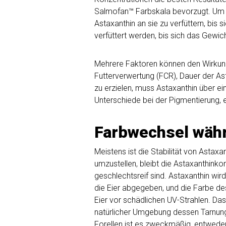
Salmofan™ Farbskala bevorzugt. Um di
Astaxanthin an sie zu verfüttern, bis 
verfüttert werden, bis sich das Gewi
Mehrere Faktoren können den Wirkungs
Futterverwertung (FCR), Dauer der As
zu erzielen, muss Astaxanthin über ei
Unterschiede bei der Pigmentierung, e
Farbwechsel währ
Meistens ist die Stabilität von Astax
umzustellen, bleibt die Astaxanthink
geschlechtsreif sind. Astaxanthin 
die Eier abgegeben, und die Farbe des
Eier vor schädlichen UV-Strahlen. Das
natürlicher Umgebung dessen Tarnung di
Forellen ist es zweckmäßig, entweder