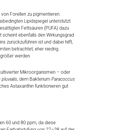
h von Forellen zu pigmentieren.
sbedingten Lipidspiegel unterstützt.
esättigten Fettsäuren (PUFA) dazu
t scheint ebenfalls den Wirkungsgrad
 zurückzuführen ist und dabei hilft,
ten betrachtet, eher niedrig.
 größer werden.
kultivierter Mikroorganismen – oder
luvialis
, dem Bakterium
Paracoccus
ches Astaxanthin funktionieren gut
hen 60 und 80 ppm, da diese
baren Farbabstufung von 27–28 auf der