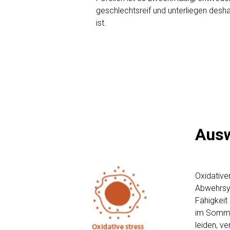
geschlechtsreif und unterliegen desha
ist.
Ausw
Oxidative
Abwehrsys
Fähigkeit 
im Sommer
leiden, v