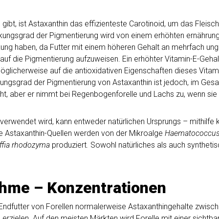
ibt, ist Astaxanthin das effizienteste Carotinoid, um das Fleisc
Wirkungsgrad der Pigmentierung wird von einem erhöhten ernährung
kung haben, da Futter mit einem höheren Gehalt an mehrfach ung
auf die Pigmentierung aufzuweisen. Ein erhöhter Vitamin-E-Gehal
licherweise auf die antioxidativen Eigenschaften dieses Vitamins
ungsgrad der Pigmentierung von Astaxanthin ist jedoch, im Gesam
ht, aber er nimmt bei Regenbogenforelle und Lachs zu, wenn sie
r verwendet wird, kann entweder natürlichen Ursprungs – mithilfe 
he Astaxanthin-Quellen werden von der Mikroalge
Haematococcus p
ffia rhodozyma
produziert
.
Sowohl natürliches als auch synthetis
hme – Konzentrationen
 Endfutter von Forellen normalerweise Astaxanthingehalte zwisc
 erzielen. Auf den meisten Märkten wird Forelle mit einer sicht