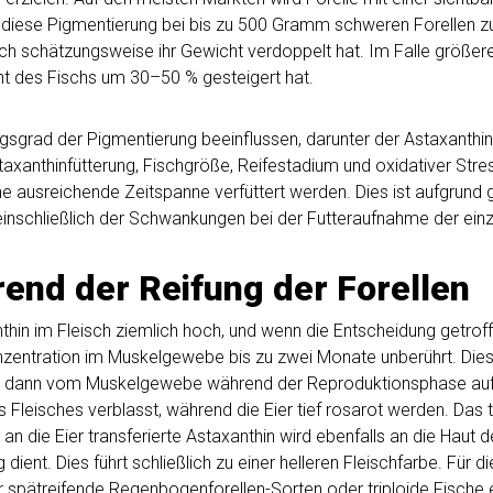
ese Pigmentierung bei bis zu 500 Gramm schweren Forellen zu er
sich schätzungsweise ihr Gewicht verdoppelt hat. Im Falle größere
cht des Fischs um 30–50 % gesteigert hat.
grad der Pigmentierung beeinflussen, darunter der Astaxanthing
taxanthinfütterung, Fischgröße, Reifestadium und oxidativer Str
ne ausreichende Zeitspanne verfüttert werden. Dies ist aufgrund g
inschließlich der Schwankungen bei der Futteraufnahme der einze
end der Reifung der Forellen
anthin im Fleisch ziemlich hoch, und wenn die Entscheidung getrof
onzentration im Muskelgewebe bis zu zwei Monate unberührt. Dies 
wird dann vom Muskelgewebe während der Reproduktionsphase a
 Fleisches verblasst, während die Eier tief rosarot werden. Das t
 an die Eier transferierte Astaxanthin wird ebenfalls an die Hau
ent. Dies führt schließlich zu einer helleren Fleischfarbe. Für d
 spätreifende Regenbogenforellen-Sorten oder triploide Fische 