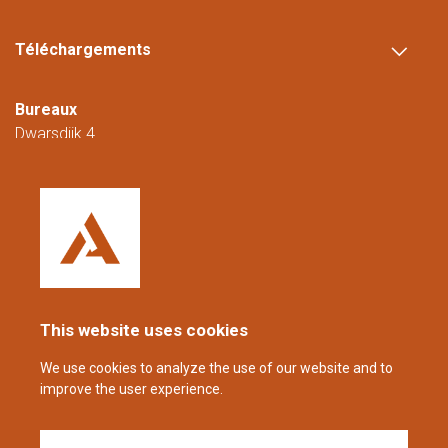
Téléchargements
Bureaux
Dwarsdijk 4
5705 DM Helmond
Pays-Bas
+31 (0)88 23 42 200
Joignable du lundi au vendredi de 08h00 à
16h00 (CET/CEST).
This website uses cookies
coppens@alltech.com
We use cookies to analyze the use of our website and to
improve the user experience.
Follow us