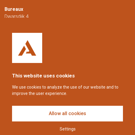
Bureaux
Dwarsdijk 4
5705 DM Helmond
Pays-Bas
+31 (0)88 23 42 200
Joignable du lundi au vendredi de 08h00 à
16h00 (CET/CEST).
This website uses cookies
coppens@alltech.com
We use cookies to analyze the use of our website and to
improve the user experience.
Follow us
Allow all cookies
Settings
Avis de non-responsabilité et déclaration de confidentialité