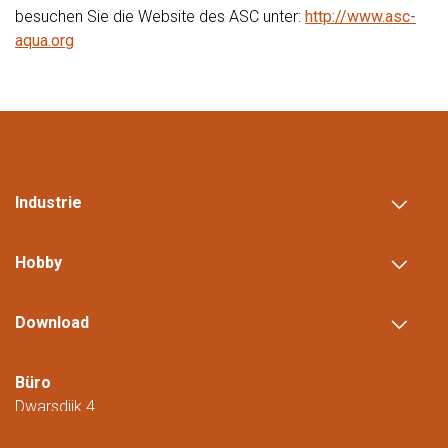
besuchen Sie die Website des ASC unter:
http://www.asc-
aqua.org
Industrie
Hobby
Download
Büro
Dwarsdijk 4