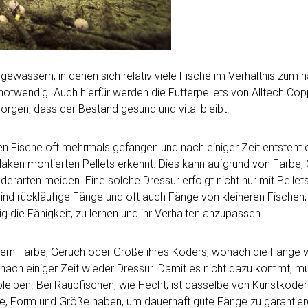
wässern, in denen sich relativ viele Fische im Verhältnis zum na
otwendig. Auch hierfür werden die Futterpellets von Alltech Cop
 sorgen, dass der Bestand gesund und vital bleibt.
 Fische oft mehrmals gefangen und nach einiger Zeit entsteht e
 Haken montierten Pellets erkennt. Dies kann aufgrund von Farbe
derarten meiden. Eine solche Dressur erfolgt nicht nur mit Pellet
nd rückläufige Fänge und oft auch Fänge von kleineren Fischen
g die Fähigkeit, zu lernen und ihr Verhalten anzupassen.
dern Farbe, Geruch oder Größe ihres Köders, wonach die Fänge 
nach einiger Zeit wieder Dressur. Damit es nicht dazu kommt, m
leiben. Bei Raubfischen, wie Hecht, ist dasselbe von Kunstköde
, Form und Größe haben, um dauerhaft gute Fänge zu garantier