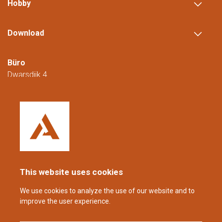
Hobby
Download
Büro
Dwarsdijk 4
5705 DM Helmond
Niederlande
+31 (0)88 23 42 200
Erreichbar von Montag bis Freitag von
08:00 bis 16:00 Uhr (CET/CEST).
This website uses cookies
coppens@alltech.com
We use cookies to analyze the use of our website and to
improve the user experience.
Follow us