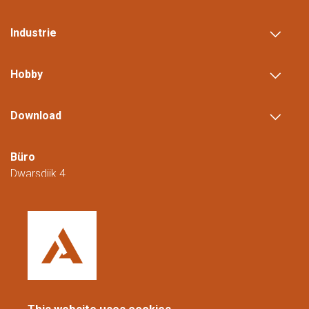
Industrie
Hobby
Download
Büro
Dwarsdijk 4
5705 DM Helmond
Niederlande
+31 (0)88 23 42 200
Erreichbar von Montag bis Freitag von
08:00 bis 16:00 Uhr (CET/CEST).