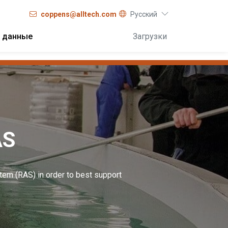
coppens@alltech.com
Pусский
 данные
Загрузки
AS
stem (RAS) in order to best support