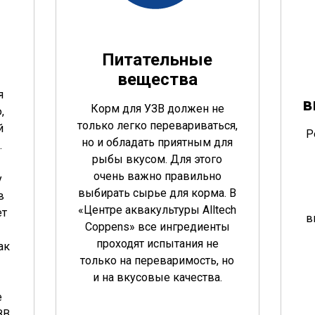
Питательные
вещества
я
в
Корм для УЗВ должен не
,
только легко перевариваться,
й
Р
но и обладать приятным для
.
рыбы вкусом. Для этого
очень важно правильно
у
выбирать сырье для корма. В
в
«Центре аквакультуры Alltech
ет
в
Coppens» все ингредиенты
проходят испытания не
ак
только на переваримость, но
и на вкусовые качества.
е
ЗВ