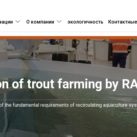
вации
О компании
экологичность
Контактные
n of trout farming by R
g of the fundamental requirements of recirculating aquaculture sy