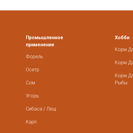
Промышленное
Хобби
применение
Корм Д
Форель
Корм Дл
Осетр
Корм Д
Сом
Рыбы
Угорь
Сибаса / Лещ
Карп