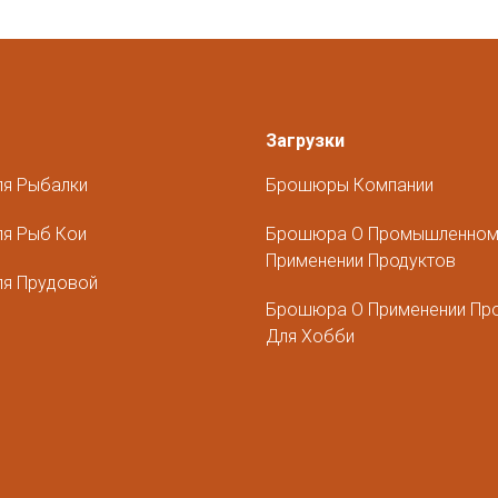
Загрузки
ля Рыбалки
Брошюры Компании
я Рыб Кои
Брошюра О Промышленно
Применении Продуктов
ля Прудовой
Брошюра О Применении Пр
Для Хобби