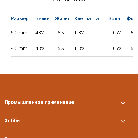
Размер
Белки
Жиры
Клетчатка
Зола
Фос
6.0 mm
48%
15%
1.3%
10.5%
1.61
9.0 mm
48%
15%
1.3%
10.5%
1.61
Промышленное применение
Хобби