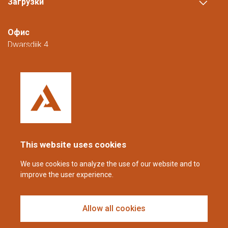
Загрузки
Офис
Dwarsdijk 4
5705 DM Helmond
Нидерланды
+31 (0)88 23 42 200
Доступны с понедельника по пятницу с
08:00 до 16:00 (CET/CEST).
This website uses cookies
coppens@alltech.com
We use cookies to analyze the use of our website and to
improve the user experience.
Follow us
Allow all cookies