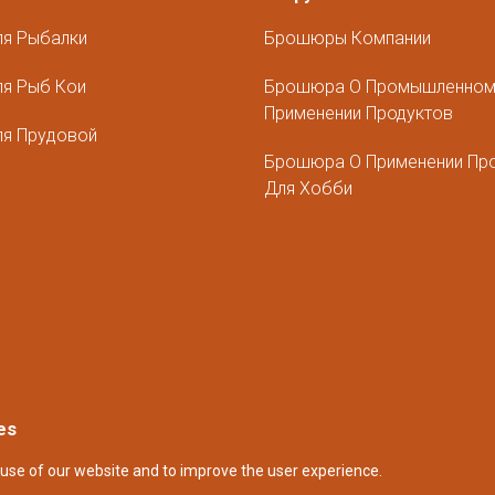
ля Рыбалки
Брошюры Компании
я Рыб Кои
Брошюра О Промышленно
Применении Продуктов
ля Прудовой
Брошюра О Применении Пр
Для Хобби
es
use of our website and to improve the user experience.