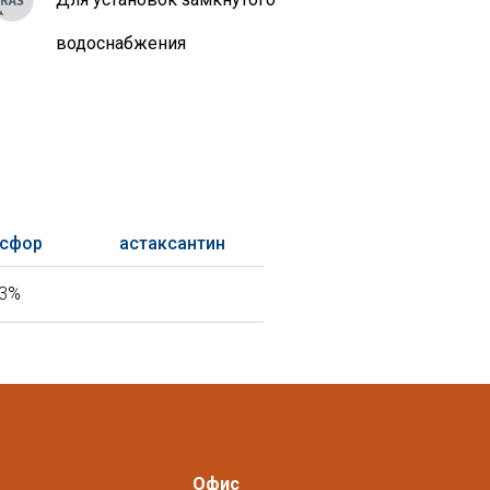
водоснабжения
сфор
астаксантин
33%
Офис